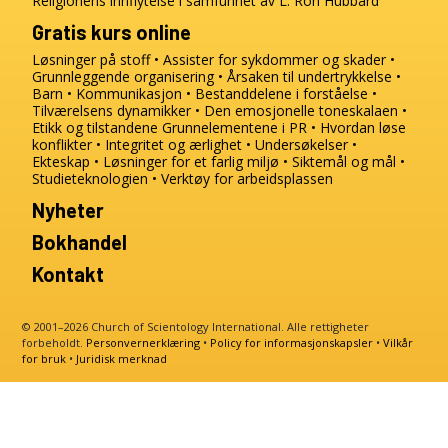
Religionens innflytelse i samfunnet av L. Ron Hubbard
Gratis kurs online
Løsninger på stoff
Assister for sykdommer og skader
Grunnleggende organisering
Årsaken til undertrykkelse
Barn
Kommunikasjon
Bestanddelene i forståelse
Tilværelsens dynamikker
Den emosjonelle toneskalaen
Etikk og tilstandene
Grunnelementene i PR
Hvordan løse
konflikter
Integritet og ærlighet
Undersøkelser
Ekteskap
Løsninger for et farlig miljø
Siktemål og mål
Studieteknologien
Verktøy for arbeidsplassen
Nyheter
Bokhandel
Kontakt
© 2001–2026 Church of Scientology International. Alle rettigheter
forbeholdt.
Personvernerklæring
•
Policy for informasjonskapsler
•
Vilkår
for bruk
•
Juridisk merknad