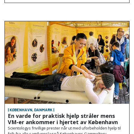
| KØBENHAVN, DANMARK |
En varde for praktisk hjelp stråler mens
VM-er ankommer i hjertet av København
Scientologys frivillige prester når ut med uforbeholden hjelp til
folk fra alle samfunnslag på Københavns Gammeltorv.