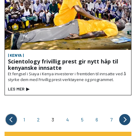
| KENYA |
Scientology frivillig prest gir nytt håp til
kenyanske innsatte
Et fengsel i Siaya i Kenya investerer i fremtiden til innsatte ved å
styrke dem med Frivillig prest-verktøyene og programmet.
LES MER
▶
1
2
3
4
5
6
7