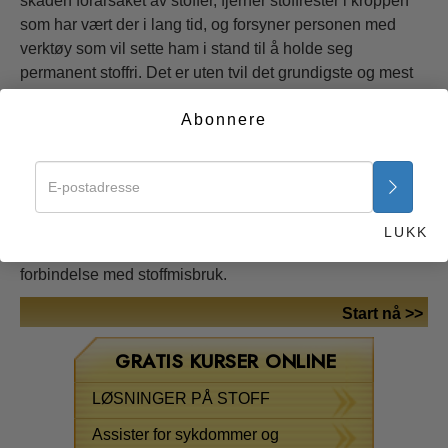
skaden forårsaket av stoffer, fjerner stoffrester i kroppen
som har vært der i lang tid, og forsyner personen med
verktøy som vil sette ham i stand til å holde seg
permanent stoffri. Det er uten tvil det grundigste og mest
effektive programmet i verden. Hundretusener vil skrive
Abonnere
under på at i dag kan de som er avhengige av stoffer og
alkohol, for første gang frigjøre seg fra dette tyranniet og
møte livet med fornyet kraft og håp.
Dette kurset og det tilhørende heftet inneholder noen av
dette programmets grunnleggende prinsipper og gir for
LUKK
første gang en virkelig forståelse av problemene i
forbindelse med stoffmisbruk.
Start nå >>
GRATIS KURSER ONLINE
LØSNINGER PÅ STOFF
Assister for sykdommer og