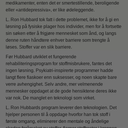
medikamenter, enten det er smertestillende, beroligende
eller «antidepressiva», er like ødeleggende.
L. Ron Hubbard tok fatt i dette problemet, ikke for å gi en
løsning på fysiske plager hos individer, men for å fortsette
sin søken etter å frigjøre mennesket som ånd, og langs
denne ruten håndtere enhver barriere som trengte å
løses. Stoffer var en slik barriere.
Før Hubbard utviklet et fungerende
rehabiliteringsprogram for stoffmisbrukere, fantes det
ingen løsning. Psykiatri-inspirerte programmer hadde
langt flere fiaskoer enn suksesser, og noen skapte bare
verre avhengighet. Selv andre, mer velmenende
mennesker oppdaget at de gode hensiktene deres ikke
var nok. De manglet en teknologi som virket.
L. Ron Hubbards program leverer den teknologien. Det
hjelper personen til å oppdage hvorfor han tok stoff i
første omgang, eliminerer den mentale og åndelige