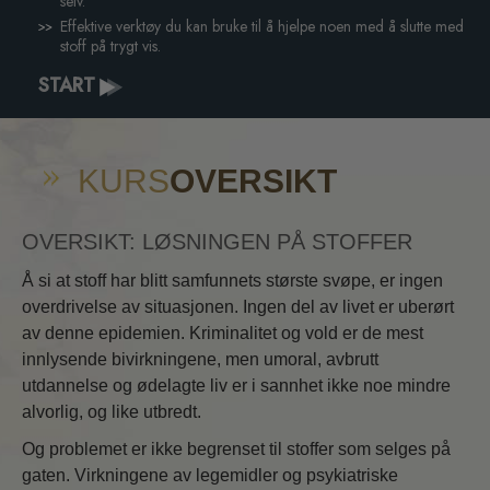
selv.
Effektive verktøy du kan bruke til å hjelpe noen med å slutte med
stoff på trygt vis.
START
KURS
OVERSIKT
OVERSIKT: LØSNINGEN PÅ STOFFER
Å si at stoff har blitt samfunnets største svøpe, er ingen
overdrivelse av situasjonen. Ingen del av livet er uberørt
av denne epidemien. Kriminalitet og vold er de mest
innlysende bivirkningene, men umoral, avbrutt
utdannelse og ødelagte liv er i sannhet ikke noe mindre
alvorlig, og like utbredt.
Og problemet er ikke begrenset til stoffer som selges på
gaten. Virkningene av legemidler og psykiatriske