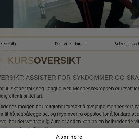
Tilværelsens dynamikker
Den emosjonelle toneskalaen
Etikk og tilstandene
rsoversikt
Detaljer for kurset
Suksesshistori
Grunnelementene i PR
KURS
OVERSIKT
Hvordan løse konflikter
Integritet og ærlighet
ERSIKT: ASSISTER FOR SYKDOMMER OG SK
Undersøkelser
og til skader folk seg i dagliglivet. Menneskekroppen er utsatt fo
Ekteskap
eldig eller tilsiktet art.
 tidenes morgen har religioner forsøkt å avhjelpe menneskers fys
Løsninger for et farlig miljø
n til håndspåleggelse, og mye overtro oppstod for å forklare at 
Siktemål og mål
evel har det vært vanlig å tro at ånden kan ha en helbredende vi
ode som har blitt brukt.
Studieteknologi
Abonnere