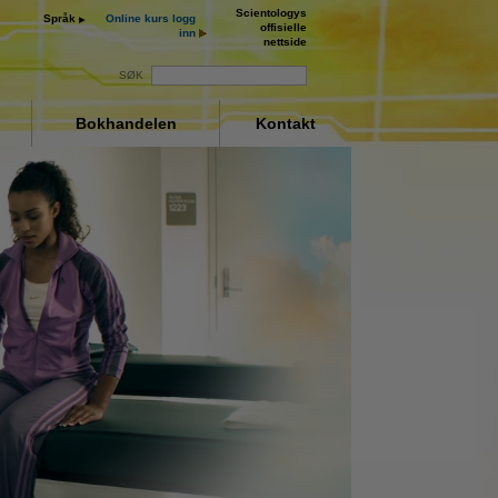
Scientologys
Språk
Online kurs logg
offisielle
inn
nettside
SØK
Bokhandelen
Kontakt
ay
deo