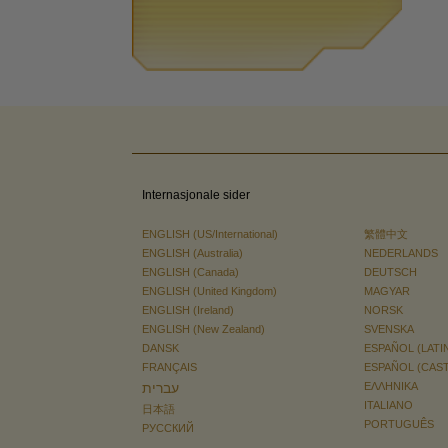
Internasjonale sider
ENGLISH (US/International)
繁體中文
ENGLISH (Australia)
NEDERLANDS
ENGLISH (Canada)
DEUTSCH
ENGLISH (United Kingdom)
MAGYAR
ENGLISH (Ireland)
NORSK
ENGLISH (New Zealand)
SVENSKA
DANSK
ESPAÑOL (LATI
FRANÇAIS
ESPAÑOL (CAS
עברית
ΕΛΛΗΝΙΚA
ITALIANO
日本語
PORTUGUÊS
РУССКИЙ