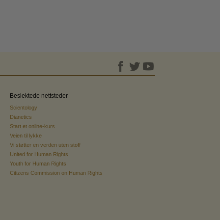
Beslektede nettsteder
Scientology
Dianetics
Start et online-kurs
Veien til lykke
Vi støtter en verden uten stoff
United for Human Rights
Youth for Human Rights
Citizens Commission on Human Rights