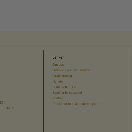
Lenker
Om oss
Hjelp de syke eller skadde
Gratis trening
Nyheter
BOKHANDELEN
Seminar forespørsel
Kontakt
NO)
Problemer med å studere og lære
TELLANO)