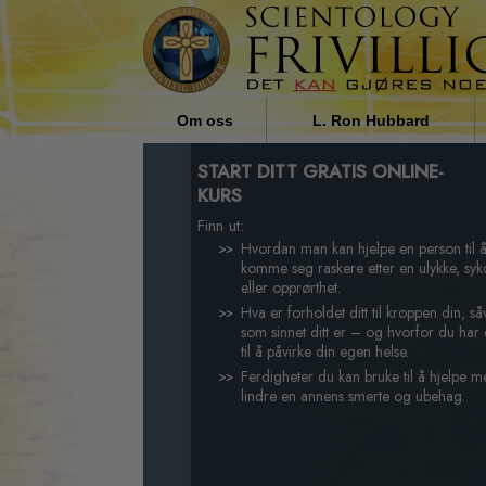
Om oss
L. Ron Hubbard
Hvem er de Frivillige prestene?
Religiøs innflytelse på
START DITT GRATIS ONLINE-
samfunnet av L. Ron Hubbar
KURS
Hvorfor vi hjelper
Finn ut:
Hvordan man kan hjelpe en person til 
komme seg raskere etter en ulykke, sy
eller opprørthet.
Hva er forholdet ditt til kroppen din, så
som sinnet ditt er – og hvorfor du har
til å påvirke din egen helse.
Ferdigheter du kan bruke til å hjelpe m
lindre en annens smerte og ubehag.