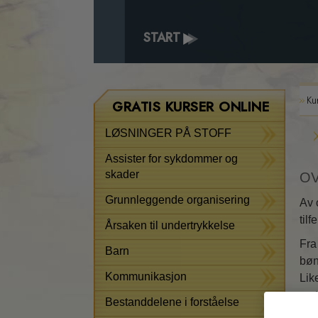
START
Ku
GRATIS KURSER ONLINE
LØSNINGER PÅ STOFF
Assister for sykdommer og
skader
OV
Grunnleggende organisering
Av 
tilf
Årsaken til undertrykkelse
Fra
Barn
bøn
Kommunikasjon
Lik
met
Bestanddelene i forståelse