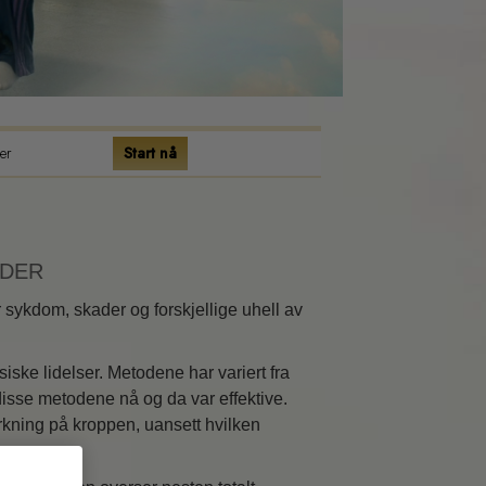
er
Start nå
ADER
r sykdom, skader og forskjellige uhell av
iske lidelser. Metodene har variert fra
disse metodene nå og da var effektive.
rkning på kroppen, uansett hvilken