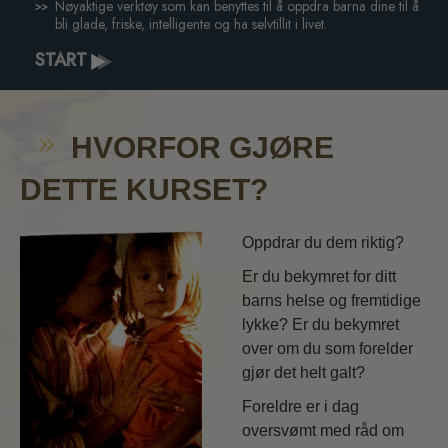
Nøyaktige verktøy som kan benyttes til å oppdra barna dine til å
bli glade, friske, intelligente og ha selvtillit i livet.
START
HVORFOR GJØRE
DETTE KURSET?
Oppdrar du dem riktig?
Er du bekymret for ditt
barns helse og fremtidige
lykke? Er du bekymret
over om du som forelder
gjør det helt galt?
Foreldre er i dag
oversvømt med råd om