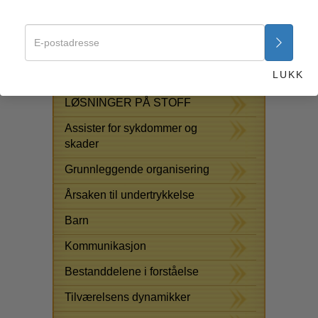
skadet eller ulykkelig barn
Start nå >>
GRATIS KURSER ONLINE
LUKK
LØSNINGER PÅ STOFF
Assister for sykdommer og
skader
Grunnleggende organisering
Årsaken til undertrykkelse
Barn
Kommunikasjon
Bestanddelene i forståelse
Tilværelsens dynamikker