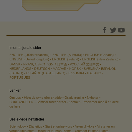
Internasjonale sider
ENGLISH (US/International)
ENGLISH (Australia)
ENGLISH (Canada)
ENGLISH (United Kingdom)
ENGLISH (Ireland)
ENGLISH (New Zealand)
עברית
DANSK
FRANÇAIS
日本語
РУССКИЙ
繁體中文
NEDERLANDS
DEUTSCH
MAGYAR
NORSK
SVENSKA
ESPAÑOL
(LATINO)
ESPAÑOL (CASTELLANO)
ΕΛΛΗΝΙΚA
ITALIANO
PORTUGUÊS
Lenker
Om oss
Hjelp de syke eller skadde
Gratis trening
Nyheter
BOKHANDELEN
Seminar forespørsel
Kontakt
Problemer med å studere
og lære
Beslektede nettsteder
Scientology
Dianetics
Start et online-kurs
Veien til lykke
Vi støtter en
verden uten stoff
United for Human Rights
Youth for Human Rights