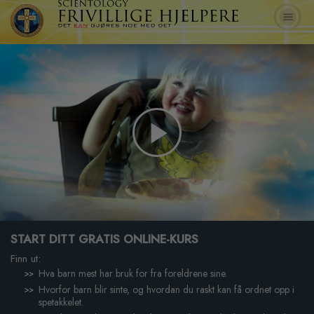
Play
Video
START DITT GRATIS ONLINE-KURS
Finn ut:
Hva barn mest har bruk for fra foreldrene sine.
Hvorfor barn blir sinte, og hvordan du raskt kan få ordnet opp i
spetakkelet.