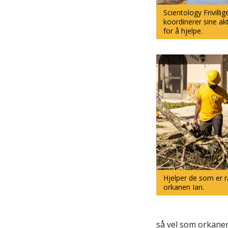
Scientology Frivilli
koordinerer sine akt
for å hjelpe.
Hjelper de som er
orkanen Ian.
så vel som orkanen