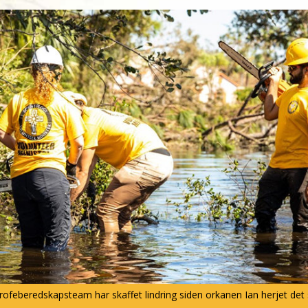
rofeberedskapsteam har skaffet lindring siden orkanen Ian herjet det 