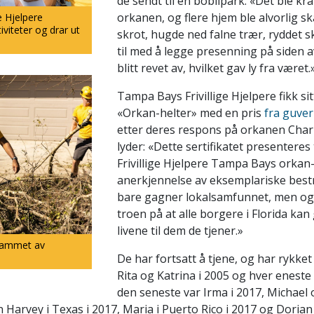
de sendt til en bobilpark. «Det ble kr
orkanen, og flere hjem ble alvorlig sk
ge Hjelpere
iviteter og drar ut
skrot, hugde ned falne trær, ryddet s
til med å legge presenning på siden 
blitt revet av, hvilket gav ly fra været.
Tampa Bays Frivillige Hjelpere fikk
«Orkan-helter» med en pris
fra guver
etter deres respons på orkanen Charl
lyder: «Dette sertifikatet presenteres 
Frivillige Hjelpere Tampa Bays orkan-h
anerkjennelse av eksemplariske best
bare gagner lokalsamfunnet, men ogs
troen på at alle borgere i Florida kan 
livene til dem de tjener.»
 rammet av
De har fortsatt å tjene, og har rykket
Rita og Katrina i 2005 og hver eneste 
den seneste var Irma i 2017, Michael 
 Harvey i Texas i 2017, Maria i Puerto Rico i 2017 og Doria