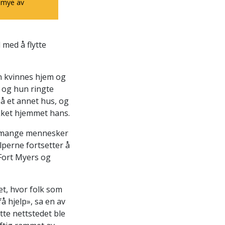
 mye av
 med å flytte
en kvinnes hjem og
 og hun ringte
å et annet hus, og
kket hjemmet hans.
så mange mennesker
elperne fortsetter å
 Fort Myers og
et, hvor folk som
å hjelp», sa en av
ette nettstedet ble