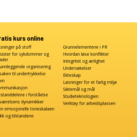
ratis kurs online
sninger på stoff
Grunnelementene i PR
sister for sykdommer og
Hvordan løse konflikter
ader
Integritet og ærlighet
unnleggende organisering
Undersøkelser
saken til undertrykkelse
Ekteskap
rn
Løsninger for et farlig miljø
ommunikasjon
Siktemål og mål
standdelene i forståelse
Studieteknologien
lværelsens dynamikker
Verktøy for arbeidsplassen
n emosjonelle toneskalaen
ikk og tilstandene