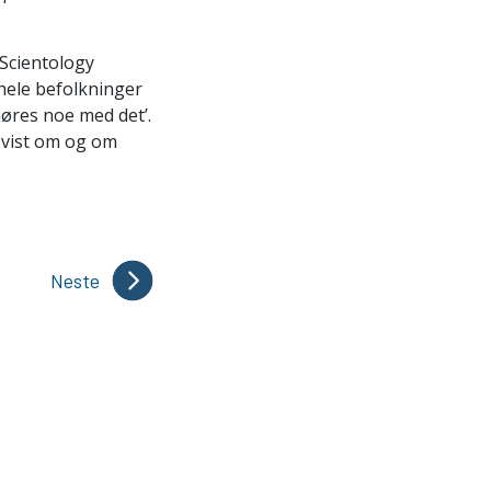
 Scientology
 hele befolkninger
gjøres noe med det’.
m vist om og om
Neste