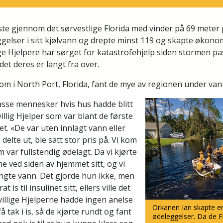
te gjennom det sørvestlige Florida med vinder på 69 meter
ggelser i sitt kjølvann og drepte minst 119 og skapte økono
lige Hjelpere har sørget for katastrofehjelp siden stormen 
et deres er langt fra over.
kom i North Port, Florida, fant de mye av regionen under van
asse mennesker hvis hus hadde blitt
villig Hjelper som var blant de første
t. «De var uten innlagt vann eller
 delte ut, ble satt stor pris på. Vi kom
m var fullstendig ødelagt. Da vi kjørte
ne ved siden av hjemmet sitt, og vi
ngte vann. Det gjorde hun ikke, men
 is til insulinet sitt, ellers ville det
villige Hjelperne hadde ingen anelse
Orkanen Ian skapte 
å tak i is, så de kjørte rundt og fant
ødeleggelser. Da de Fri