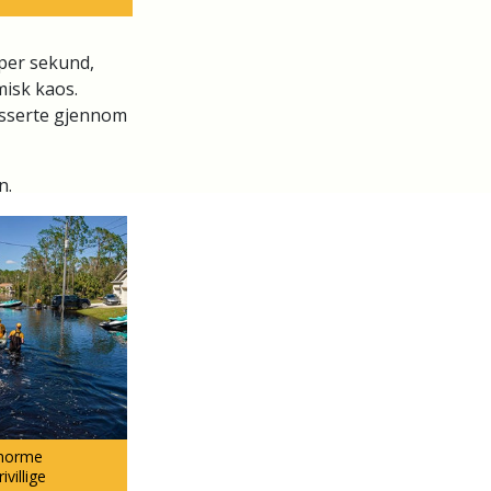
 per sekund,
misk kaos.
passerte gjennom
n.
enorme
villige