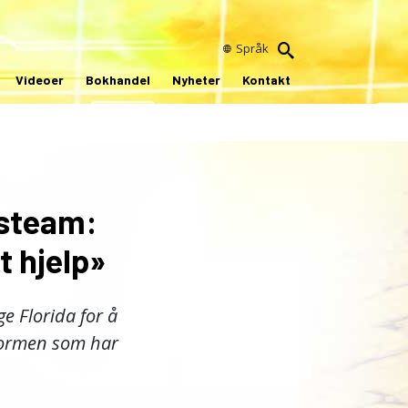
Språk
Videoer
Bokhandel
Nyheter
Kontakt
psteam:
t hjelp»
ge Florida for å
stormen som har