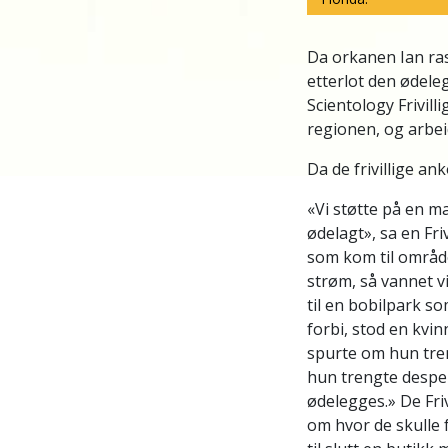
Da orkanen Ian ras
etterlot den ødele
Scientology Frivil
regionen, og arbeid
Da de frivillige an
«Vi støtte på en m
ødelagt», sa en Fri
som kom til område
strøm, så vannet vi
til en bobilpark so
forbi, stod en kvin
spurte om hun tre
hun trengte desperat
ødelegges.» De Fri
om hvor de skulle f