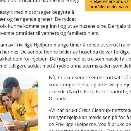
 med nok is til at hun kunne klare seg.
Hjelperne ankom, var
området under vann.
e utstyrt med motorsager begynte å
trær og hengende grener. De ryddet
 folk kunne komme seg inn i og ut av husene sine. De hjalp til
rsvømte områder til venners og familiers hjem.
eam av Frivillige Hjelpere mange timer å rense ut skrot fra 
ennes. De sendte henne bilder av huset da de var ferdige,
kket dem for hjelpen. De hugde ned et tre som hadde falt p
mmel tidligere soldat med å rydde unna stormskaden som de
Nå, to uker senere er det fortsatt 
som trenger hjelp, og de Frivillige Hj
arbeide i North Port, Port Charlotte,
Orlando.
«Vi har brukt Crisis Cleanup-nettsted
trenger hjelp kan melde seg på for å f
de Frivillige Hjelperne. Ved å bruke d