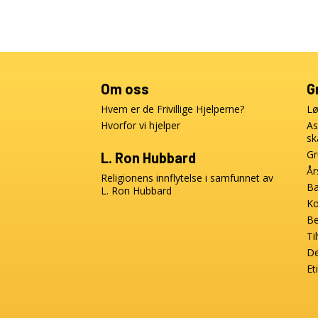
Om oss
G
Hvem er de Frivillige Hjelperne?
Lø
Hvorfor vi hjelper
As
sk
Gr
L. Ron Hubbard
År
Religionens innflytelse i samfunnet av
Ba
L. Ron Hubbard
K
Be
Ti
De
Et