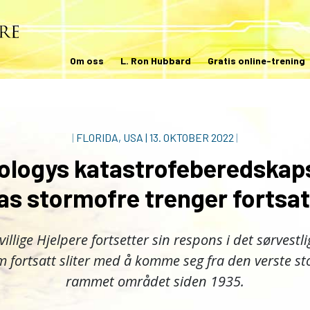
Om oss
L. Ron Hubbard
Gratis online-trening
|
FLORIDA, USA
|
13. OKTOBER 2022
|
ologys katastrofeberedska
as stormofre trenger fortsat
villige Hjelpere fortsetter sin respons i det sørvestli
 fortsatt sliter med å komme seg fra den verste 
rammet området siden 1935.