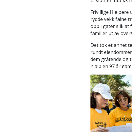
til slutt en butikk
Frivillige Hjelper
rydde vekk falne 
opp i gater slik at
familier ut av ove
Det tok et annet t
rundt eiendommen h
dem gråtende og ta
hjalp en 97 år ga