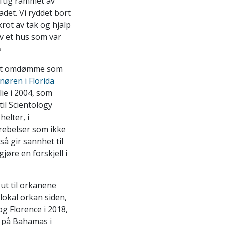
aftig rammet av
adet. Vi ryddet bort
krot av tak og hjalp
av et hus som var
»
 sitt omdømme som
nøren i Florida
ie i 2004, som
til Scientology
elter, i
rebelser som ikke
å gir sannhet til
gjøre en forskjell i
 ut til orkanene
lokal orkan siden,
og Florence i 2018,
n på Bahamas i