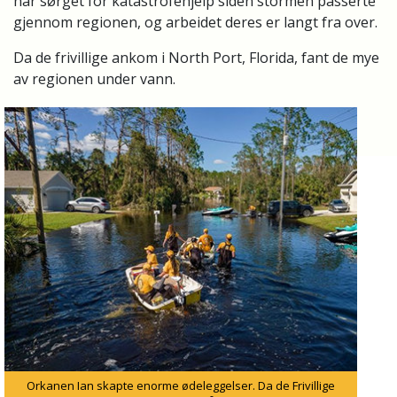
har sørget for katastrofehjelp siden stormen passerte
gjennom regionen, og arbeidet deres er langt fra over.
Da de frivillige ankom i North Port, Florida, fant de mye
av regionen under vann.
Orkanen Ian skapte enorme ødeleggelser. Da de Frivillige