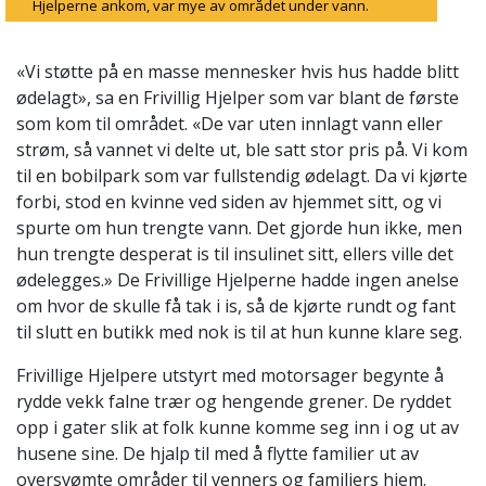
Hjelperne ankom, var mye av området under vann.
«Vi støtte på en masse mennesker hvis hus hadde blitt
ødelagt», sa en Frivillig Hjelper som var blant de første
som kom til området. «De var uten innlagt vann eller
strøm, så vannet vi delte ut, ble satt stor pris på. Vi kom
til en bobilpark som var fullstendig ødelagt. Da vi kjørte
forbi, stod en kvinne ved siden av hjemmet sitt, og vi
spurte om hun trengte vann. Det gjorde hun ikke, men
hun trengte desperat is til insulinet sitt, ellers ville det
ødelegges.» De Frivillige Hjelperne hadde ingen anelse
om hvor de skulle få tak i is, så de kjørte rundt og fant
til slutt en butikk med nok is til at hun kunne klare seg.
Frivillige Hjelpere utstyrt med motorsager begynte å
rydde vekk falne trær og hengende grener. De ryddet
opp i gater slik at folk kunne komme seg inn i og ut av
husene sine. De hjalp til med å flytte familier ut av
oversvømte områder til venners og familiers hjem.