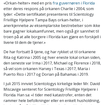
«Orkan-helter» med en pris
fra guvernøren i Florida
etter deres respons på orkanen Charlie i 2004, som
lyder: «Dette sertifikatet presenteres til Scientology
Frivillige Hjelpere Tampa Bays orkan-helter, i
anerkjennelse av eksemplariske bestrebelser som ikke
bare gagner lokalsamfunnet, men også gir sannhet til
troen på at alle borgere i Florida kan gjøre en forskjell i
livene til dem de tjener.»
De har fortsatt å tjene, og har rykket ut til orkanene
Rita og Katrina i 2005 og hver eneste lokal orkan siden,
den seneste var Irma i 2017, Michael og Florence i 2018,
så vel som orkanen Harvey i Texas i 2017, Maria i
Puerto Rico i 2017 og Dorian på Bahamas i 2019.
I juli 2015 innviet Scientologys kirkelige leder Mr. David
Miscavige senteret for Scientology Frivillige Hjelpere i
Florida. Han sa: «I tider med katastrofer, enten det
rammer hele befolkninger eller en enkelt husholdning,