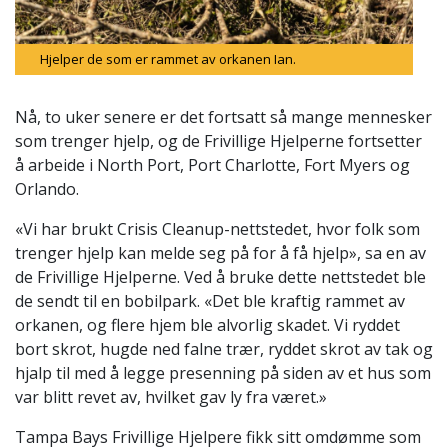
Hjelper de som er rammet av orkanen Ian.
Nå, to uker senere er det fortsatt så mange mennesker
som trenger hjelp, og de Frivillige Hjelperne fortsetter
å arbeide i North Port, Port Charlotte, Fort Myers og
Orlando.
«Vi har brukt Crisis Cleanup-nettstedet, hvor folk som
trenger hjelp kan melde seg på for å få hjelp», sa en av
de Frivillige Hjelperne. Ved å bruke dette nettstedet ble
de sendt til en bobilpark. «Det ble kraftig rammet av
orkanen, og flere hjem ble alvorlig skadet. Vi ryddet
bort skrot, hugde ned falne trær, ryddet skrot av tak og
hjalp til med å legge presenning på siden av et hus som
var blitt revet av, hvilket gav ly fra været.»
Tampa Bays Frivillige Hjelpere fikk sitt omdømme som