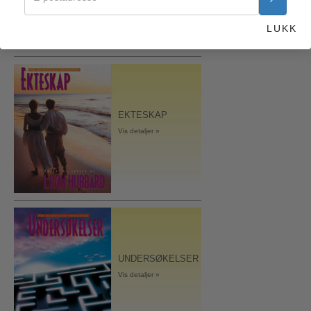
LUKK
EKTESKAP
Vis detaljer »
UNDERSØKELSER
Vis detaljer »