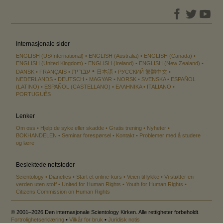
Internasjonale sider
ENGLISH (US/International)
ENGLISH (Australia)
ENGLISH (Canada)
ENGLISH (United Kingdom)
ENGLISH (Ireland)
ENGLISH (New Zealand)
עברית
DANSK
FRANÇAIS
日本語
РУССКИЙ
繁體中文
NEDERLANDS
DEUTSCH
MAGYAR
NORSK
SVENSKA
ESPAÑOL
(LATINO)
ESPAÑOL (CASTELLANO)
ΕΛΛΗΝΙΚA
ITALIANO
PORTUGUÊS
Lenker
Om oss
Hjelp de syke eller skadde
Gratis trening
Nyheter
BOKHANDELEN
Seminar forespørsel
Kontakt
Problemer med å studere
og lære
Beslektede nettsteder
Scientology
Dianetics
Start et online-kurs
Veien til lykke
Vi støtter en
verden uten stoff
United for Human Rights
Youth for Human Rights
Citizens Commission on Human Rights
© 2001–2026 Den internasjonale Scientology Kirken. Alle rettigheter forbeholdt.
Fortrolighetserklæring
•
Vilkår for bruk
•
Juridisk notis