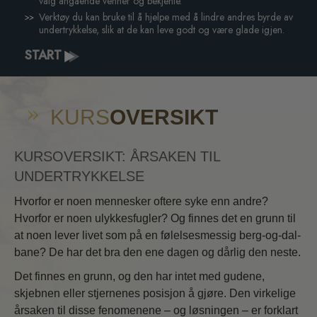
valg angående venner og bekjente.
Verktøy du kan bruke til å hjelpe med å lindre andres byrde av
undertrykkelse, slik at de kan leve godt og være glade igjen.
START
KURS
OVERSIKT
KURSOVERSIKT: ÅRSAKEN TIL
UNDERTRYKKELSE
Hvorfor er noen mennesker oftere syke enn andre?
Hvorfor er noen ulykkesfugler? Og finnes det en grunn til
at noen lever livet som på en følelsesmessig berg-og-dal-
bane? De har det bra den ene dagen og dårlig den neste.
Det finnes en grunn, og den har intet med gudene,
skjebnen eller stjernenes posisjon å gjøre. Den virkelige
årsaken til disse fenomenene – og løsningen – er forklart