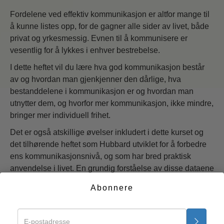
Fordelene ved effektiv kommunikasjon er altfor mange til
å kunne listes opp, for de gagner alle sider av livet, både
privat og yrkesmessig. Evnen til å kommunisere er
vesentlig for å lykkes i enhver bestrebelse.
I dette heftet vil du lære hva god kommunikasjon består
av og hvordan man gjenkjenner den dårlige, hva
bestanddelene i kommunikasjon er og hvordan man
utnytter dem, og hvorfor mer kommunikasjon, ikke mindre,
bringer mer individuell frihet.
Det er også atskillige øvelser inkludert i dette kurset og
det tilhørende heftet som Hubbard utviklet for å forbedre
ens kommunikasjonsnivå, og som har bred praktisk
anvendelse i livet. En grundig forståelse av disse dataene
vil forsyne deg med verktøy som du kan bruke for alltid.
Abonnere
Start nå >>
GRATIS KURSER ONLINE