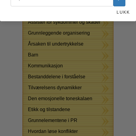
LØSNINGER PÅ STOFF
LUKK
Assister for sykdommer og skader
Grunnleggende organisering
Årsaken til undertrykkelse
Barn
Kommunikasjon
Bestanddelene i forståelse
Tilværelsens dynamikker
Den emosjonelle toneskalaen
Etikk og tilstandene
Grunnelementene i PR
Hvordan løse konflikter