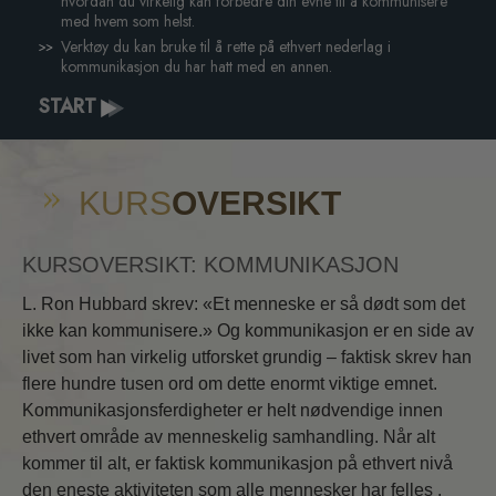
hvordan du virkelig kan forbedre din evne til å kommunisere
med hvem som helst.
Verktøy du kan bruke til å rette på ethvert nederlag i
kommunikasjon du har hatt med en annen.
START
KURS
OVERSIKT
KURSOVERSIKT: KOMMUNIKASJON
L. Ron Hubbard skrev: «Et menneske er så dødt som det
ikke kan kommunisere.» Og kommunikasjon er en side av
livet som han virkelig utforsket grundig – faktisk skrev han
flere hundre tusen ord om dette enormt viktige emnet.
Kommunikasjonsferdigheter er helt nødvendige innen
ethvert område av menneskelig samhandling. Når alt
kommer til alt, er faktisk kommunikasjon på ethvert nivå
den eneste aktiviteten som alle mennesker har felles .