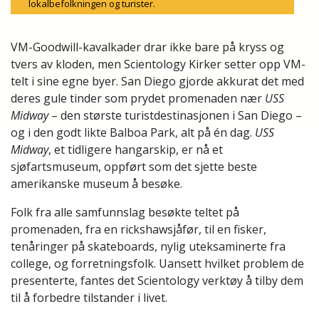
lokalbefolkningen og turister.
VM-Goodwill-kavalkader drar ikke bare på kryss og
tvers av kloden, men Scientology Kirker setter opp VM-
telt i sine egne byer. San Diego gjorde akkurat det med
deres gule tinder som prydet promenaden nær
USS
Midway
– den største turistdestinasjonen i San Diego –
og i den godt likte Balboa Park, alt på én dag.
USS
Midway
, et tidligere hangarskip, er nå et
sjøfartsmuseum, oppført som det sjette beste
amerikanske museum å besøke.
Folk fra alle samfunnslag besøkte teltet på
promenaden, fra en rickshawsjåfør, til en fisker,
tenåringer på skateboards, nylig uteksaminerte fra
college, og forretningsfolk. Uansett hvilket problem de
presenterte, fantes det Scientology verktøy å tilby dem
til å forbedre tilstander i livet.