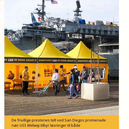
De frivillige prestenes telt ved San Diegos promenade
nær
USS Midway
tilbyr løsninger til både