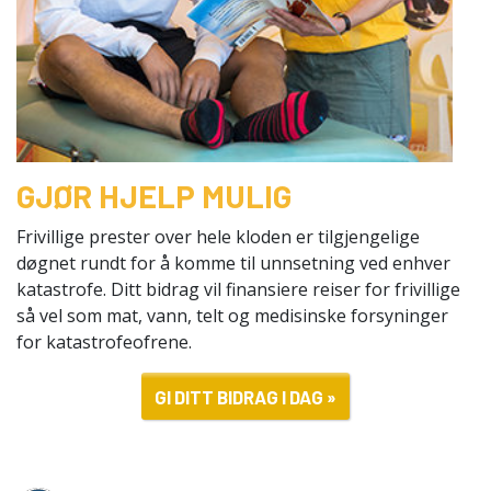
GJØR HJELP MULIG
Frivillige prester over hele kloden er tilgjengelige
døgnet rundt for å komme til unnsetning ved enhver
katastrofe. Ditt bidrag vil finansiere reiser for frivillige
så vel som mat, vann, telt og medisinske forsyninger
for katastrofeofrene.
GI DITT BIDRAG I DAG »