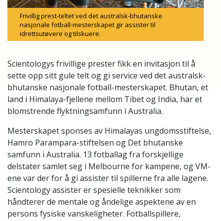
Frivillig prest-teltet ved det australsk-bhutanske
nasjonale fotball-mesterskapet gir assister til
idrettsutøvere og tilskuere.
Scientologys frivillige prester fikk en invitasjon til å
sette opp sitt gule telt og gi service ved det australsk-
bhutanske nasjonale fotball-mesterskapet. Bhutan, et
land i Himalaya-fjellene mellom Tibet og India, har et
blomstrende flyktningsamfunn i Australia.
Mesterskapet sponses av Himalayas ungdomsstiftelse,
Hamro Parampara-stiftelsen og Det bhutanske
samfunn i Australia. 13 fotballag fra forskjellige
delstater samlet seg i Melbourne for kampene, og VM-
ene var der for å gi assister til spillerne fra alle lagene.
Scientology assister er spesielle teknikker som
håndterer de mentale og åndelige aspektene av en
persons fysiske vanskeligheter. Fotballspillere,